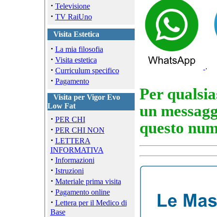
·
Televisione
·
TV RaiUno
Visita Estetica
·
La mia filosofia
·
Visita estetica
.
·
Curriculum specifico
·
Pagamento
Per qualsi
Visita per Vigor Evo
Low Fat
un messag
·
PER CHI
questo nu
·
PER CHI NON
·
LETTERA
INFORMATIVA
·
Informazioni
·
Istruzioni
·
Materiale prima visita
·
Pagamento online
·
Lettera per il Medico di
Base