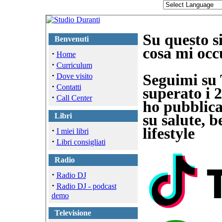
Su questo si
Benvenuti
cosa mi oc
·
Home
·
Curriculum
·
Seguimi su 
Dove visito
·
Contatti
superato i 
·
Call Center
ho pubblica
Libri
su salute, b
lifestyle
·
I miei libri
·
Libri consigliati
Radio
·
Radio DJ
·
Radio DJ - podcast
demo
Televisione