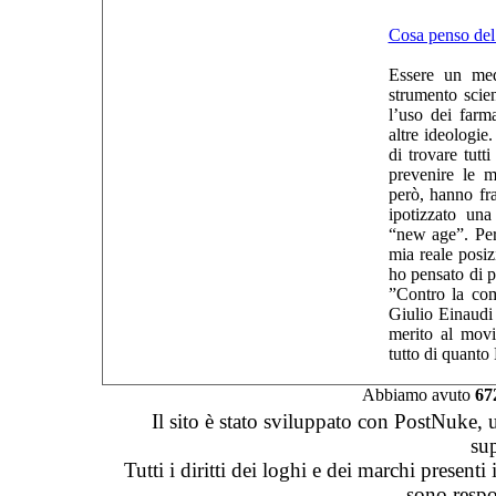
Cosa penso de
Essere un med
strumento scien
l’uso dei farm
altre ideologie
di trovare tutt
prevenire le ma
però, hanno fr
ipotizzato un
“new age”. Per
mia reale posi
ho pensato di p
”Contro la com
Giulio Einaudi 
merito al mov
tutto di quanto 
Abbiamo avuto
67
Il sito è stato sviluppato con PostNuke, 
su
Tutti i diritti dei loghi e dei marchi presenti
sono respon