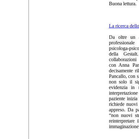
Buona lettura.
La ricerca dello
Da oltre un a
professional
psicologa-psico
della Gestalt
collaborazioni
con Anna Panc
decisamente ril
Pancallo, con s
non solo il si
evidenzia in 
interpretazio
paziente inizi
richiede nuovi 
appreso. Da pa
“non nuovi st
reinterpretare
immaginazione”