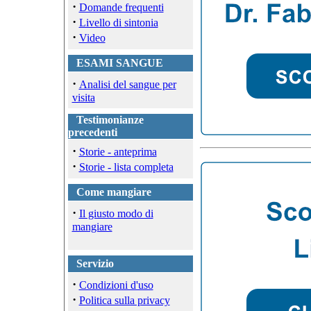
·
Domande frequenti
·
Livello di sintonia
·
Video
ESAMI SANGUE
·
Analisi del sangue per
visita
Testimonianze
precedenti
·
Storie - anteprima
·
Storie - lista completa
Come mangiare
·
Il giusto modo di
mangiare
Servizio
·
Condizioni d'uso
·
Politica sulla privacy