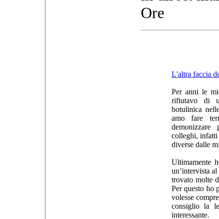
Ore
L'altra faccia 
Per anni le mi
rifiutavo di 
botulinica nel
amo fare te
demonizzare p
colleghi, infatt
diverse dalle m
Ultimamente ho
un’intervista a
trovato molte d
Per questo ho p
volesse compre
consiglio la l
interessante.