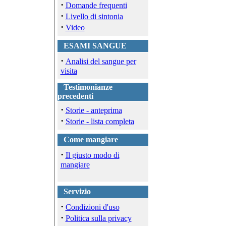
·
Domande frequenti
·
Livello di sintonia
·
Video
ESAMI SANGUE
·
Analisi del sangue per
visita
Testimonianze
precedenti
·
Storie - anteprima
·
Storie - lista completa
Come mangiare
·
Il giusto modo di
mangiare
Servizio
·
Condizioni d'uso
·
Politica sulla privacy