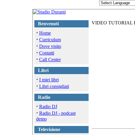
VIDEO TUTORIAL 
Benvenuti
·
Home
·
Curriculum
·
Dove visito
·
Contatti
·
Call Center
Libri
·
I miei libri
·
Libri consigliati
Radio
·
Radio DJ
·
Radio DJ - podcast
demo
Televisione