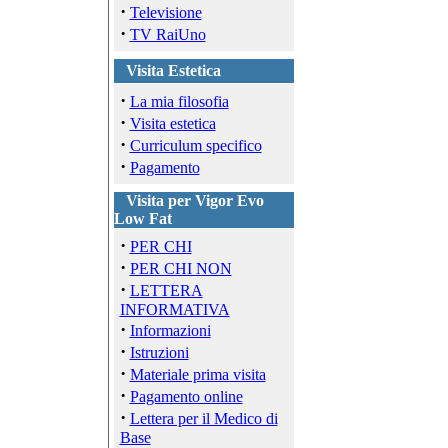
·
Televisione
·
TV RaiUno
Visita Estetica
·
La mia filosofia
·
Visita estetica
·
Curriculum specifico
·
Pagamento
Visita per Vigor Evo
Low Fat
·
PER CHI
·
PER CHI NON
·
LETTERA
INFORMATIVA
·
Informazioni
·
Istruzioni
·
Materiale prima visita
·
Pagamento online
·
Lettera per il Medico di
Base