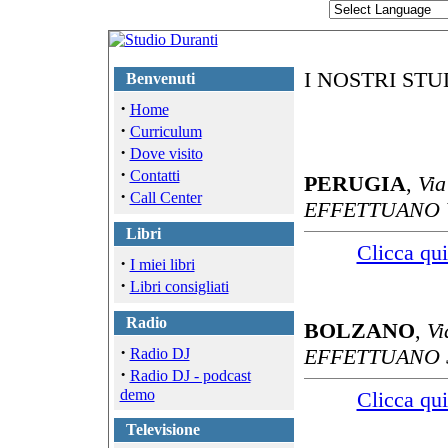
I NOSTRI STU
Benvenuti
·
Home
·
Curriculum
·
Dove visito
·
Contatti
PERUGIA
,
Vi
·
Call Center
EFFETTUANO V
Libri
Clicca qui
·
I miei libri
·
Libri consigliati
Radio
BOLZANO
,
Vi
·
EFFETTUANO S
Radio DJ
·
Radio DJ - podcast
demo
Clicca qui
Televisione