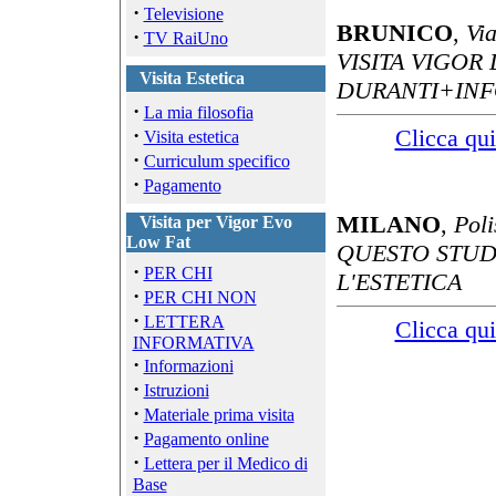
·
Televisione
BRUNICO
,
Vi
·
TV RaiUno
VISITA VIGOR
Visita Estetica
DURANTI+INFO
·
La mia filosofia
·
Clicca qui
Visita estetica
·
Curriculum specifico
·
Pagamento
MILANO
,
Poli
Visita per Vigor Evo
Low Fat
QUESTO STUDI
·
PER CHI
L'ESTETICA
·
PER CHI NON
·
LETTERA
Clicca qui
INFORMATIVA
·
Informazioni
·
Istruzioni
·
Materiale prima visita
·
Pagamento online
·
Lettera per il Medico di
Base