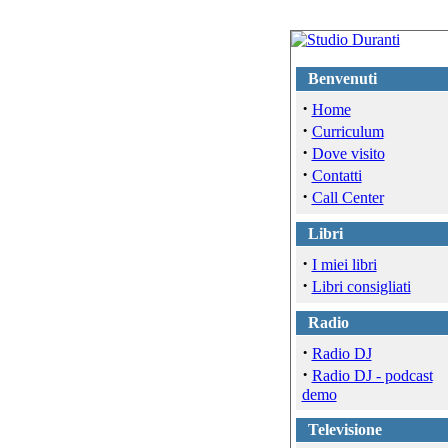
Benvenuti
·
Home
·
Curriculum
·
Dove visito
·
Contatti
·
Call Center
Libri
·
I miei libri
·
Libri consigliati
Radio
·
Radio DJ
·
Radio DJ - podcast
demo
Televisione