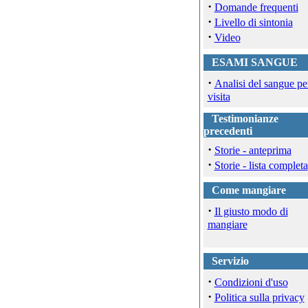
·
Domande frequenti
·
Livello di sintonia
·
Video
ESAMI SANGUE
·
Analisi del sangue pe
visita
Testimonianze
precedenti
·
Storie - anteprima
·
Storie - lista completa
Come mangiare
·
Il giusto modo di
mangiare
Servizio
·
Condizioni d'uso
·
Politica sulla privacy