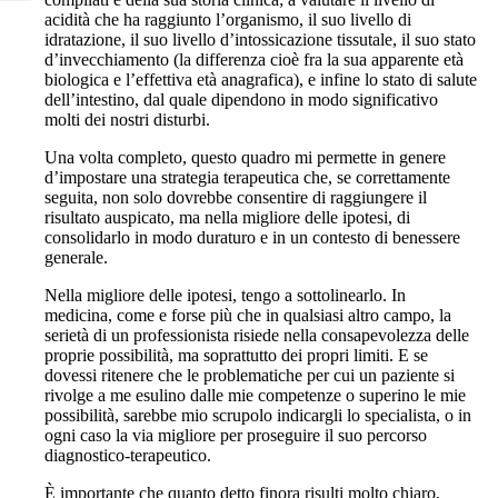
acidità che ha raggiunto l’organismo, il suo livello di
idratazione, il suo livello d’intossicazione tissutale, il suo stato
d’invecchiamento (la differenza cioè fra la sua apparente età
biologica e l’effettiva età anagrafica), e infine lo stato di salute
dell’intestino, dal quale dipendono in modo significativo
molti dei nostri disturbi.
Una volta completo, questo quadro mi permette in genere
d’impostare una strategia terapeutica che, se correttamente
seguita, non solo dovrebbe consentire di raggiungere il
risultato auspicato, ma nella migliore delle ipotesi, di
consolidarlo in modo duraturo e in un contesto di benessere
generale.
Nella migliore delle ipotesi, tengo a sottolinearlo. In
medicina, come e forse più che in qualsiasi altro campo, la
serietà di un professionista risiede nella consapevolezza delle
proprie possibilità, ma soprattutto dei propri limiti. E se
dovessi ritenere che le problematiche per cui un paziente si
rivolge a me esulino dalle mie competenze o superino le mie
possibilità, sarebbe mio scrupolo indicargli lo specialista, o in
ogni caso la via migliore per proseguire il suo percorso
diagnostico-terapeutico.
È importante che quanto detto finora risulti molto chiaro,