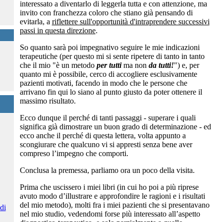
interessato a diventarlo di leggerla tutta e con attenzione, ma
invito con franchezza coloro che stiano già pensando di
evitarla, a
riflettere sull'opportunità d'intraprendere successivi
passi in questa direzione
.
So quanto sarà poi impegnativo seguire le mie indicazioni
terapeutiche (per questo mi si sente ripetere di tanto in tanto
che il mio "è un metodo
per tutti
ma non
da tutti!
") e, per
quanto mi è possibile, cerco di accogliere esclusivamente
pazienti motivati, facendo in modo che le persone che
arrivano fin qui lo siano al punto giusto da poter ottenere il
massimo risultato.
Ecco dunque il perché di tanti passaggi - superare i quali
significa già dimostrare un buon grado di determinazione - ed
ecco anche il perché di questa lettera, volta appunto a
scongiurare che qualcuno vi si appresti senza bene aver
compreso l’impegno che comporti.
Conclusa la premessa, parliamo ora un poco della visita.
Prima che uscissero i miei libri (in cui ho poi a più riprese
avuto modo d’illustrare e approfondire le ragioni e i risultati
del mio metodo), molti fra i miei pazienti che si presentavano
di
nel mio studio, vedendomi forse più interessato all’aspetto