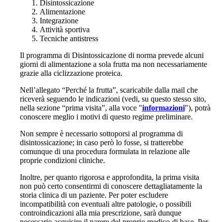
Disintossicazione
Alimentazione
Integrazione
Attività sportiva
Tecniche antistress
Il programma di Disintossicazione di norma prevede alcuni
giorni di alimentazione a sola frutta ma non necessariamente
grazie alla ciclizzazione proteica.
Nell’allegato “Perché la frutta”, scaricabile dalla mail che
riceverà seguendo le indicazioni (vedi, su questo stesso sito,
nella sezione “prima visita”, alla voce "
informazioni
"), potrà
conoscere meglio i motivi di questo regime preliminare.
Non sempre è necessario sottoporsi al programma di
disintossicazione; in caso però lo fosse, si tratterebbe
comunque di una procedura formulata in relazione alle
proprie condizioni cliniche.
Inoltre, per quanto rigorosa e approfondita, la prima visita
non può certo consentirmi di conoscere dettagliatamente la
storia clinica di un paziente. Per poter escludere
incompatibilità con eventuali altre patologie, o possibili
controindicazioni alla mia prescrizione, sarà dunque
necessario acquisire il parere del proprio medico di base. Per