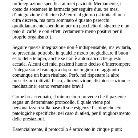
un’integrazione specifica ai miei pazienti. Mediamente, il
costo da sostenere in farmacia per seguire due, tre mesi
d’integrazione è di circa 8-9 euro al giorno (si tratta di una
cifra discreta, ma tutto sommato è quanto parecchi
quotidianamente spendono per un pacchetto di sigarette e un
paio di caffè, e con effetti certamente meno positivi per il
proprio organismo!).
Seguire questa integrazione non è indispensabile, ma evitarla,
se prescritta, potrebbe in qualche modo pregiudicare il buon
esito della terapia, anche se non è automatico che questo
accada. Alcuni dei miei pazienti hanno deciso d’interrompere
l’integrazione fisiologica dopo pochi giorni e raggiunto
comunque un buon risultato. Però, nel rispettare le altre
prescrizioni (attività fisica, alimentazione, disintossicazione e
meditazione) erano veramente bravi!
Come ho accennato, il mio metodo prevede che il paziente
segua un determinato protocollo, il quale viene poi
personalizzato sulla base di sue esigenze fisiologiche e/o
patologiche specifiche; nel caso di atleti, per il miglioramento
delle prestazioni.
Essenzialmente, il protocollo è articolato in cinque punti: