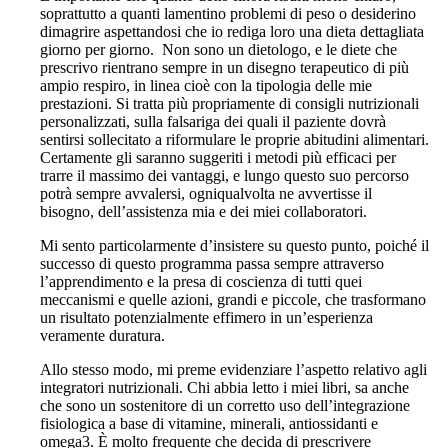
soprattutto a quanti lamentino problemi di peso o desiderino
dimagrire aspettandosi che io rediga loro una dieta dettagliata
giorno per giorno. Non sono un dietologo, e le diete che
prescrivo rientrano sempre in un disegno terapeutico di più
ampio respiro, in linea cioè con la tipologia delle mie
prestazioni. Si tratta più propriamente di consigli nutrizionali
personalizzati, sulla falsariga dei quali il paziente dovrà
sentirsi sollecitato a riformulare le proprie abitudini alimentari.
Certamente gli saranno suggeriti i metodi più efficaci per
trarre il massimo dei vantaggi, e lungo questo suo percorso
potrà sempre avvalersi, ogniqualvolta ne avvertisse il
bisogno, dell’assistenza mia e dei miei collaboratori.
Mi sento particolarmente d’insistere su questo punto, poiché il
successo di questo programma passa sempre attraverso
l’apprendimento e la presa di coscienza di tutti quei
meccanismi e quelle azioni, grandi e piccole, che trasformano
un risultato potenzialmente effimero in un’esperienza
veramente duratura.
Allo stesso modo, mi preme evidenziare l’aspetto relativo agli
integratori nutrizionali. Chi abbia letto i miei libri, sa anche
che sono un sostenitore di un corretto uso dell’integrazione
fisiologica a base di vitamine, minerali, antiossidanti e
omega3. È molto frequente che decida di prescrivere