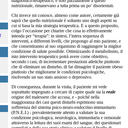
diagnostico-terapeutico, e solo parzialmente a quello
nutrizionale, rimanevano a tutta prima un po’ disorientati.
Chi invece mi conosce, almeno come autore, certamente già
saprà che quello nutrizionale è soltanto uno degli aspetti su
cui si basa la mia strategia terapeutica. E a questo proposito,
colgo l’occasione per chiarire che cosa io effettivamente
r
intenda per “terapia”: in sintesi, l’intera sequenza di
interventi, a differenti livelli, che propongo al mio paziente, e
che consentiranno al suo organismo di raggiungere la miglior
condizione di salute possibile. Ottimizzando il metabolismo, il
mio intervento terapeutico potrà avere come obiettivo,
secondo i casi, di incrementare prestazioni atletiche piuttosto
che di eliminare un disturbo, di far dimagrire il paziente obeso
piuttosto che migliorarne le condizioni psicologiche,
risolvendo un suo stato ansioso o depressivo.
Di conseguenza, durante la visita, il paziente mi vede
soprattutto impegnato a cercare di capire quale sia la
reale
origine del malessere che accusa, e - poiché nella
maggioranza dei casi questi disturbi esprimono una
sofferenza del sistema psico-neuro-endocrino-immunitario
(P.N.E.I.) - prevalentemente attento a valutare la sua
condizione psicologica, neurologica, immunitaria e ormonale
attraverso la lettura dei suoi esami del sangue, dei questionari
compilati e della sua storia clinica; a valutare il livello di