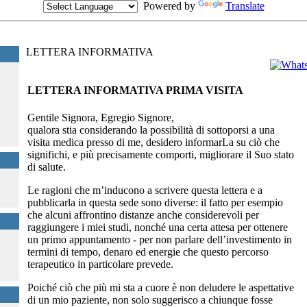
Powered by
Translate
Seguimi
LETTERA INFORMATIVA
LETTERA INFORMATIVA PRIMA VISITA
Gentile Signora, Egregio Signore,
qualora stia considerando la possibilità di sottoporsi a una
visita medica presso di me, desidero informarLa su ciò che
significhi, e più precisamente comporti, migliorare il Suo stato
di salute.
Le ragioni che m’inducono a scrivere questa lettera e a
pubblicarla in questa sede sono diverse: il fatto per esempio
che alcuni affrontino distanze anche considerevoli per
raggiungere i miei studi, nonché una certa attesa per ottenere
un primo appuntamento - per non parlare dell’investimento in
termini di tempo, denaro ed energie che questo percorso
terapeutico in particolare prevede.
Poiché ciò che più mi sta a cuore è non deludere le aspettative
di un mio paziente, non solo suggerisco a chiunque fosse