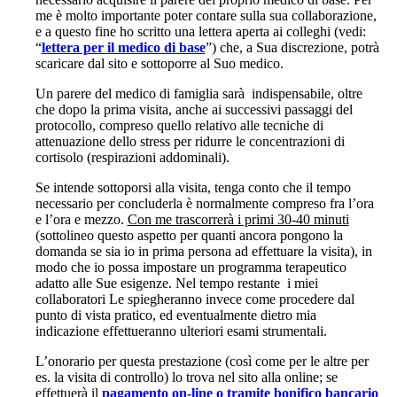
me è molto importante poter contare sulla sua collaborazione,
e a questo fine ho scritto una lettera aperta ai colleghi (vedi:
“
lettera per il medico di base
”) che, a Sua discrezione, potrà
scaricare dal sito e sottoporre al Suo medico.
Un parere del medico di famiglia sarà indispensabile, oltre
che dopo la prima visita, anche ai successivi passaggi del
protocollo, compreso quello relativo alle tecniche di
attenuazione dello stress per ridurre le concentrazioni di
cortisolo (respirazioni addominali).
Se intende sottoporsi alla visita, tenga conto che il tempo
necessario per concluderla è normalmente compreso fra l’ora
e l’ora e mezzo.
Con me trascorrerà i primi 30-40 minuti
(sottolineo questo aspetto per quanti ancora pongono la
domanda se sia io in prima persona ad effettuare la visita), in
modo che io possa impostare un programma terapeutico
adatto alle Sue esigenze. Nel tempo restante i miei
collaboratori Le spiegheranno invece come procedere dal
punto di vista pratico, ed eventualmente dietro mia
indicazione effettueranno ulteriori esami strumentali.
L’onorario per questa prestazione (così come per le altre per
es. la visita di controllo) lo trova nel sito alla online; se
effettuerà il
pagamento on-line o tramite bonifico bancario