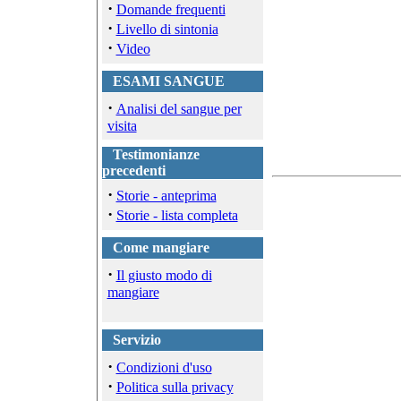
·
Domande frequenti
·
Livello di sintonia
·
Video
ESAMI SANGUE
·
Analisi del sangue per
visita
Testimonianze
precedenti
·
Storie - anteprima
·
Storie - lista completa
Come mangiare
·
Il giusto modo di
mangiare
Servizio
·
Condizioni d'uso
·
Politica sulla privacy