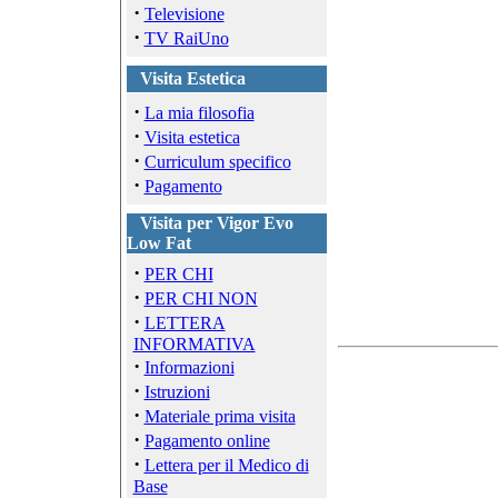
·
Televisione
·
TV RaiUno
Visita Estetica
·
La mia filosofia
·
Visita estetica
·
Curriculum specifico
·
Pagamento
Visita per Vigor Evo
Low Fat
·
PER CHI
·
PER CHI NON
·
LETTERA
INFORMATIVA
·
Informazioni
·
Istruzioni
·
Materiale prima visita
·
Pagamento online
·
Lettera per il Medico di
Base