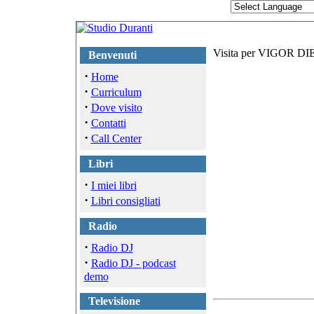
Visita per VIGOR DIE
Benvenuti
·
Home
·
Curriculum
·
Dove visito
·
Contatti
·
Call Center
Libri
·
I miei libri
·
Libri consigliati
Radio
·
Radio DJ
·
Radio DJ - podcast
demo
Televisione