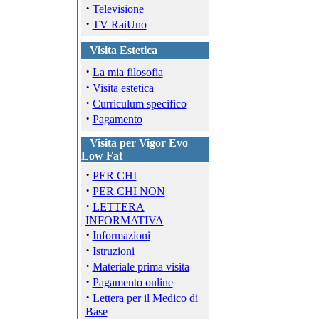
·
Televisione
·
TV RaiUno
Visita Estetica
·
La mia filosofia
·
Visita estetica
·
Curriculum specifico
·
Pagamento
Visita per Vigor Evo
Low Fat
·
PER CHI
·
PER CHI NON
·
LETTERA
INFORMATIVA
·
Informazioni
·
Istruzioni
·
Materiale prima visita
·
Pagamento online
·
Lettera per il Medico di
Base