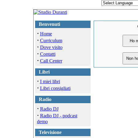
Benvenuti
·
Home
·
Curriculum
·
Dove visito
·
Contatti
·
Call Center
Libri
·
I miei libri
·
Libri consigliati
Radio
·
Radio DJ
·
Radio DJ - podcast
demo
Televisione