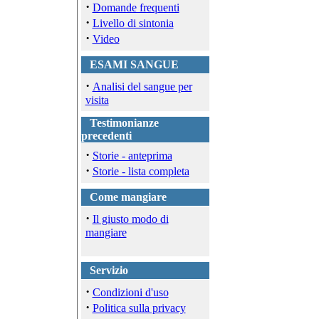
·
Domande frequenti
·
Livello di sintonia
·
Video
ESAMI SANGUE
·
Analisi del sangue per
visita
Testimonianze
precedenti
·
Storie - anteprima
·
Storie - lista completa
Come mangiare
·
Il giusto modo di
mangiare
Servizio
·
Condizioni d'uso
·
Politica sulla privacy