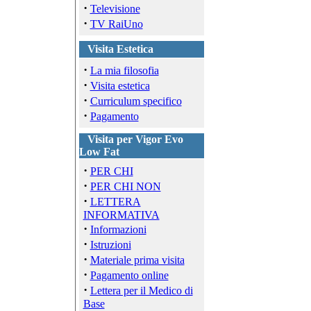
·
Televisione
·
TV RaiUno
Visita Estetica
·
La mia filosofia
·
Visita estetica
·
Curriculum specifico
·
Pagamento
Visita per Vigor Evo
Low Fat
·
PER CHI
·
PER CHI NON
·
LETTERA
INFORMATIVA
·
Informazioni
·
Istruzioni
·
Materiale prima visita
·
Pagamento online
·
Lettera per il Medico di
Base