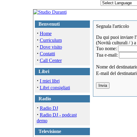
Benvenuti
Segnala l'articolo
·
Home
Da qui puoi inviare l
·
Curriculum
(Novità culturali / )
a 
·
Dove visito
Tuo nome:
·
Contatti
Tua e-mail:
·
Call Center
Nome del destinatari
Libri
E-mail del destinatar
·
I miei libri
·
Libri consigliati
Radio
·
Radio DJ
·
Radio DJ - podcast
demo
Televisione