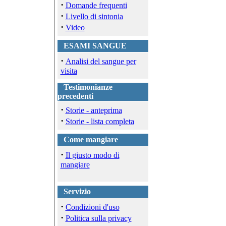
·
Domande frequenti
·
Livello di sintonia
·
Video
ESAMI SANGUE
·
Analisi del sangue per
visita
Testimonianze
precedenti
·
Storie - anteprima
·
Storie - lista completa
Come mangiare
·
Il giusto modo di
mangiare
Servizio
·
Condizioni d'uso
·
Politica sulla privacy