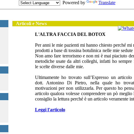
Powered by
Translate
Seguimi
Articoli e News
L'ALTRA FACCIA DEL BOTOX
Per anni le mie pazienti mi hanno chiesto perché mi ri
prodotti a base di tossina botulinica nelle mie sedute
Non amo fare terrorismo e non mi è mai piaciuto de
metodiche usate da altri colleghi, infatti ho sempre r
le scelte diverse dalle mie.
Ultimamente ho trovato sull’Espresso un articolo 
dott. Antonino Di Pietro, nella quale ho trova
motivazioni per non utilizzarla. Per questo ho pensa
articolo qualora volesse comprendere un pò meglio 
consiglio la lettura perché è un articolo veramente in
Leggi l'articolo