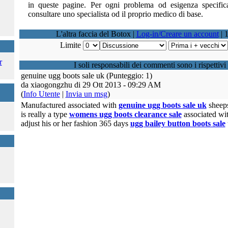
in queste pagine. Per ogni problema od esigenza specifi
consultare uno specialista od il proprio medico di base.
L'altra faccia del Botox
|
Log-in/Creare un account
| 
Limite
r
I soli responsabili dei commenti sono i rispettivi 
genuine ugg boots sale uk
(Punteggio: 1)
da xiaogongzhu di 29 Ott 2013 - 09:29 AM
(
Info Utente
|
Invia un msg
)
Manufactured associated with
genuine ugg boots sale uk
sheeps
is really a type
womens ugg boots clearance sale
associated wi
adjust his or her fashion 365 days
ugg bailey button boots sale