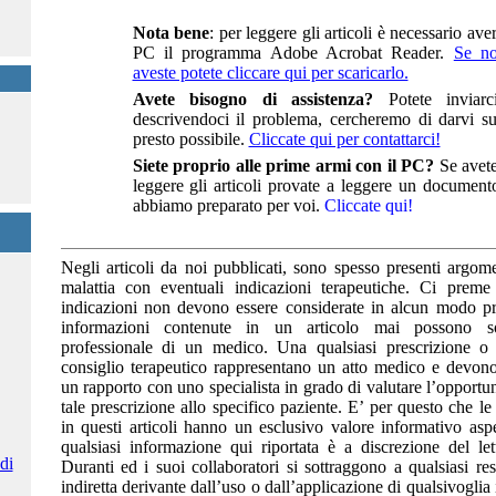
Nota bene
: per leggere gli articoli è necessario ave
PC il programma Adobe Acrobat Reader.
Se no
aveste potete cliccare qui per scaricarlo.
Avete bisogno di assistenza?
Potete inviarc
descrivendoci il problema, cercheremo di darvi su
presto possibile.
Cliccate qui per contattarci!
Siete proprio alle prime armi con il PC?
Se avete 
leggere gli articoli provate a leggere un document
abbiamo preparato per voi.
Cliccate qui!
Negli articoli da noi pubblicati, sono spesso presenti argome
malattia con eventuali indicazioni terapeutiche. Ci preme 
indicazioni non devono essere considerate in alcun modo pres
informazioni contenute in un articolo mai possono sos
professionale di un medico. Una qualsiasi prescrizione 
consiglio terapeutico rappresentano un atto medico e devon
un rapporto con uno specialista in grado di valutare l’opportu
tale prescrizione allo specifico paziente. E’ per questo che le 
in questi articoli hanno un esclusivo valore informativo aspe
qualsiasi informazione qui riportata è a discrezione del lett
di
Duranti ed i suoi collaboratori si sottraggono a qualsiasi res
indiretta derivante dall’uso o dall’applicazione di qualsivoglia