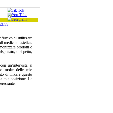
 su:
fiutavo di utilizzare
 di medicina estetica.
monizzare prodotti o
ispettato, e rispetto,
con un’intervista al
to molte delle mie
to di linkare questo
la mia posizione. Le
teressante.