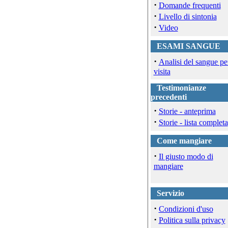
·
Domande frequenti
·
Livello di sintonia
·
Video
ESAMI SANGUE
·
Analisi del sangue pe
visita
Testimonianze
precedenti
·
Storie - anteprima
·
Storie - lista completa
Come mangiare
·
Il giusto modo di
mangiare
Servizio
·
Condizioni d'uso
·
Politica sulla privacy