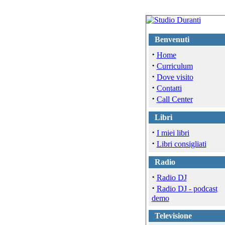
Benvenuti
·
Home
·
Curriculum
·
Dove visito
·
Contatti
·
Call Center
Libri
·
I miei libri
·
Libri consigliati
Radio
·
Radio DJ
·
Radio DJ - podcast
demo
Televisione