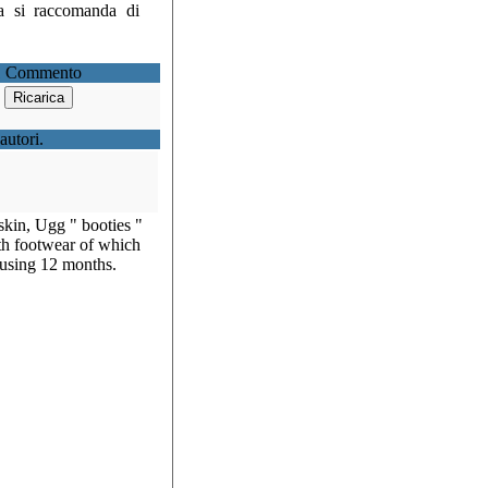
ca si raccomanda di
1 Commento
autori.
kin, Ugg " booties "
th footwear of which
using 12 months.