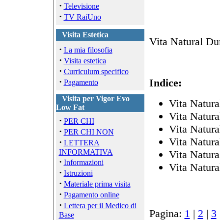
·
Televisione
·
TV RaiUno
Visita Estetica
Vita Natural Du
·
La mia filosofia
·
Visita estetica
·
Curriculum specifico
·
Indice:
Pagamento
Visita per Vigor Evo
Vita Natura
Low Fat
Vita Natura
·
PER CHI
Vita Natura
·
PER CHI NON
Vita Natura
·
LETTERA
INFORMATIVA
Vita Natura
·
Informazioni
Vita Natura
·
Istruzioni
·
Materiale prima visita
·
Pagamento online
·
Lettera per il Medico di
Pagina:
1
|
2
|
3
Base