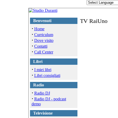
TV RaiUno
Benvenuti
·
Home
·
Curriculum
·
Dove visito
·
Contatti
·
Call Center
Libri
·
I miei libri
·
Libri consigliati
Radio
·
Radio DJ
·
Radio DJ - podcast
demo
Televisione