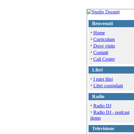
Benvenuti
·
Home
·
Curriculum
·
Dove visito
·
Contatti
·
Call Center
Libri
·
I miei libri
·
Libri consigliati
Radio
·
Radio DJ
·
Radio DJ - podcast
demo
Televisione