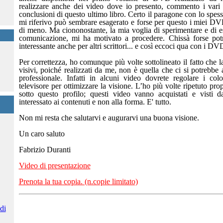
realizzare anche dei video dove io presento, commento i vari 
conclusioni di questo ultimo libro. Certo il paragone con lo spesso
mi riferivo può sembrare esagerato e forse per questo i miei DV
di meno. Ma ciononostante, la mia voglia di sperimentare e di 
comunicazione, mi ha motivato a procedere. Chissà forse pot
interessante anche per altri scrittori... e così eccoci qua con i DV
Per correttezza, ho comunque più volte sottolineato il fatto che la
visivi, poiché realizzati da me, non è quella che ci si potrebbe
professionale. Infatti in alcuni video dovrete regolare i col
televisore per ottimizzare la visione. L’ho più volte ripetuto prop
sotto questo profilo; questi video vanno acquistati e visti d
interessato ai contenuti e non alla forma. E' tutto.
Non mi resta che salutarvi e augurarvi una buona visione.
Un caro saluto
Fabrizio Duranti
Video di presentazione
Prenota la tua copia. (n.copie limitato)
di