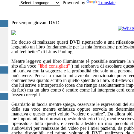
Powered by
Translate
Seguimi
Per sempre giovani DVD
Ho deciso di realizzare questi DVD ripensando a una riflessione
leggendo un libro fondamentale per la mia formazione professio
and feel better” di Linus Pauling.
Mentre leggevo quel libro illuminante (è possibile scaricare la 
sito alla voce
"libri consigliati"
) mi sembrava di ascoltare quest
mi parlava con la saggezza e la profondità che solo una persona s
può avere. Pensai a quanto mi avrebbe emozionato poter ve
commentava quanto scritto in quello splendido libro. Riflettevo: 
che lui scrive e interpretarlo (cosa che ritengo assolutamente imp
da fare) ma un altro conto è sentire come lui interpreta certi co
fossero recepiti.
Guardarlo in faccia mentre spiega, osservare le espressioni del suo
della sua voce mentre enfatizza oppure sorvola su determina
mancava e questo avrei voluto “vedere e sentire”. Da allora più 
me importanti, ho riprovato questo desiderio Così, mentre scrivev
ripensato a tutto questo, e avendo allestito un mio piccolo st
audiovisivi per realizzare dei video per i miei pazienti, da pubb
anche disponibili nel primo volume di DVD realizzato da m