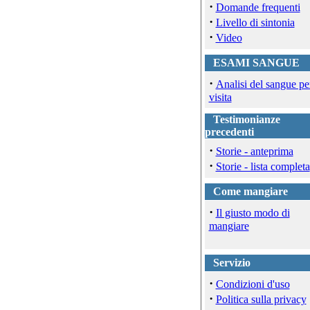
·
Domande frequenti
·
Livello di sintonia
·
Video
ESAMI SANGUE
·
Analisi del sangue pe
visita
Testimonianze
precedenti
·
Storie - anteprima
·
Storie - lista completa
Come mangiare
·
Il giusto modo di
mangiare
Servizio
·
Condizioni d'uso
·
Politica sulla privacy