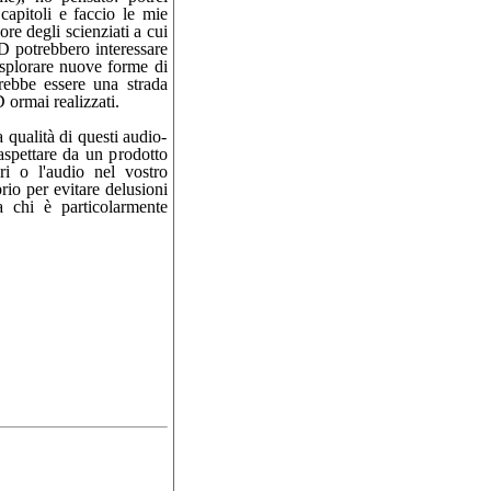
capitoli e faccio le mie
re degli scienziati a cui
D potrebbero interessare
esplorare nuove forme di
rebbe essere una strada
D ormai realizzati.
 qualità di questi audio-
 aspettare da un prodotto
ori o l'audio nel vostro
rio per evitare delusioni
a chi è particolarmente