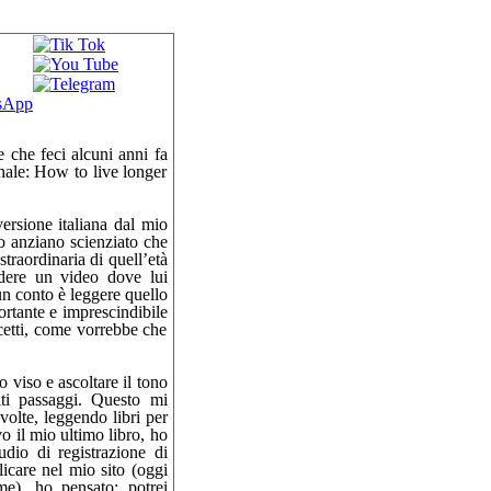
 su:
 che feci alcuni anni fa
nale: How to live longer
versione italiana dal mio
o anziano scienziato che
traordinaria di quell’età
dere un video dove lui
un conto è leggere quello
ortante e imprescindibile
ncetti, come vorrebbe che
 viso e ascoltare il tono
ti passaggi. Questo mi
volte, leggendo libri per
o il mio ultimo libro, ho
udio di registrazione di
licare nel mio sito (oggi
e), ho pensato: potrei