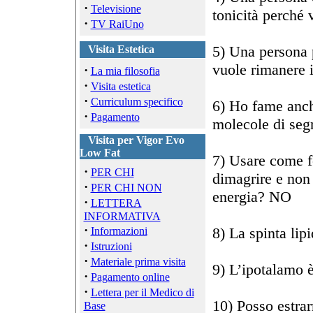
·
Televisione
tonicità perché 
·
TV RaiUno
5) Una persona 
Visita Estetica
vuole rimanere i
·
La mia filosofia
·
Visita estetica
·
Curriculum specifico
6) Ho fame anc
·
Pagamento
molecole di seg
Visita per Vigor Evo
Low Fat
7) Usare come fo
·
PER CHI
dimagrire e non
·
PER CHI NON
energia? NO
·
LETTERA
INFORMATIVA
·
8) La spinta lip
Informazioni
·
Istruzioni
·
Materiale prima visita
9) L’ipotalamo 
·
Pagamento online
·
Lettera per il Medico di
10) Posso estrar
Base