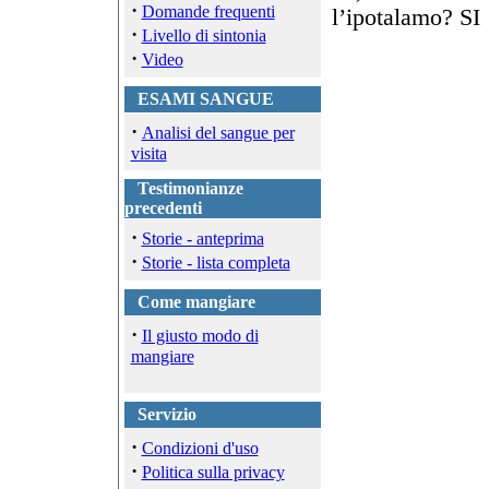
·
Domande frequenti
l’ipotalamo? SI
·
Livello di sintonia
·
Video
ESAMI SANGUE
·
Analisi del sangue per
visita
Testimonianze
precedenti
·
Storie - anteprima
·
Storie - lista completa
Come mangiare
·
Il giusto modo di
mangiare
Servizio
·
Condizioni d'uso
·
Politica sulla privacy