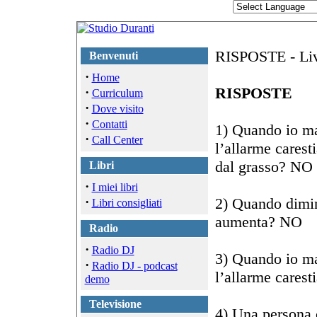
RISPOSTE - Live
Benvenuti
·
Home
RISPOSTE
·
Curriculum
·
Dove visito
·
Contatti
1) Quando io m
·
Call Center
l’allarme carest
dal grasso? NO
Libri
·
I miei libri
·
2) Quando dimin
Libri consigliati
aumenta? NO
Radio
·
Radio DJ
3) Quando io m
·
Radio DJ - podcast
l’allarme carest
demo
Televisione
4) Una persona 